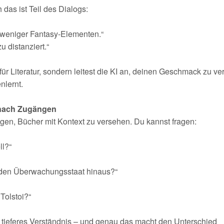
 das ist Teil des Dialogs:
t weniger Fantasy-Elementen.“
u distanziert.“
für Literatur, sondern leitest die KI an, deinen Geschmack zu ve
nlernt.
h nach Zugängen
ögen, Bücher mit Kontext zu versehen. Du kannst fragen:
ll?“
 den Überwachungsstaat hinaus?“
Tolstoi?“
n tieferes Verständnis – und genau das macht den Unterschied