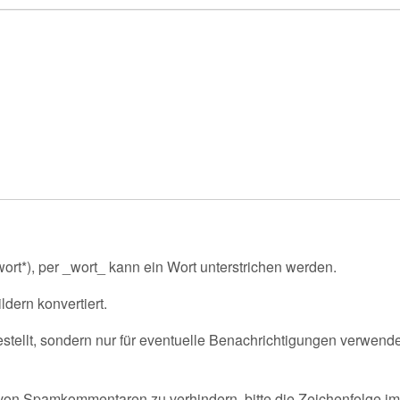
rt*), per _wort_ kann ein Wort unterstrichen werden.
ldern konvertiert.
tellt, sondern nur für eventuelle Benachrichtigungen verwende
on Spamkommentaren zu verhindern, bitte die Zeichenfolge im