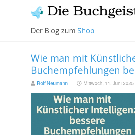
Skip
to
main
Die
content
Der Blog zum
Shop
Buchgeister
Wie man mit Künstliche
Buchempfehlungen b
Geschrieben
am
Rolf Neumann
Mittwoch, 11. Juni 2025
von