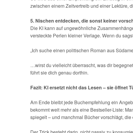
zwischen einem Zeitvertreib und einer Lektüre, di
5. Nischen entdecken, die sonst keiner vorsc
Die KI kann auf ungewöhnliche Zusammenhänge 
versteckte Perlen kleiner Verlage. Wenn du sagst
„Ich suche einen politischen Roman aus Südameri
…wirst du vielleicht überrascht, was dir begegne
führt sie dich genau dorthin.
Fazit: KI ersetzt nicht das Lesen – sie öffnet 
Am Ende bleibt jede Buchempfehlung ein Angebot.
bekommt weit mehr als eine Bestseller-Liste: Man
spiegelt – und manchmal Bücher vorschlägt, die d
Der Trick besteht darin, nicht passiv zu konsumi