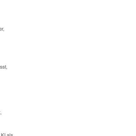
r,
sst,
,
 KI als