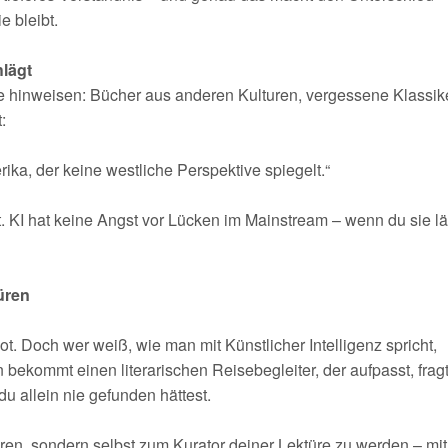
e bleibt.
hlägt
hinweisen: Bücher aus anderen Kulturen, vergessene Klassike
:
ka, der keine westliche Perspektive spiegelt.“
t. KI hat keine Angst vor Lücken im Mainstream – wenn du sie lä
Türen
 Doch wer weiß, wie man mit Künstlicher Intelligenz spricht,
 bekommt einen literarischen Reisebegleiter, der aufpasst, fragt
u allein nie gefunden hättest.
eren, sondern selbst zum Kurator deiner Lektüre zu werden – mit