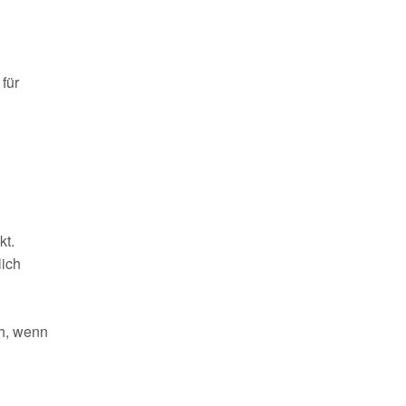
für
kt.
lich
ch, wenn