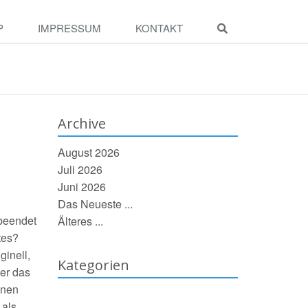
P
IMPRESSUM
KONTAKT
Archive
August 2026
Juli 2026
Juni 2026
Das Neueste ...
 beendet
Älteres ...
tes?
ginell,
Kategorien
Wer das
inen
 als