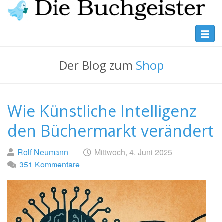
Skip
to
main
Toggl
Die
content
navig
Buchgeister
Der Blog zum
Shop
Wie Künstliche Intelligenz
den Büchermarkt verändert
Geschrieben
am
Rolf Neumann
Mittwoch, 4. Juni 2025
von
351 Kommentare