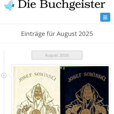
Skip
to
main
Toggl
Die
content
navig
Buchgeister
Einträge für August 2025
August, 2025