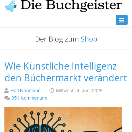
Skip
to
main
Toggl
Die
content
navig
Buchgeister
Der Blog zum
Shop
Wie Künstliche Intelligenz
den Büchermarkt verändert
Geschrieben
am
Rolf Neumann
Mittwoch, 4. Juni 2025
von
351 Kommentare